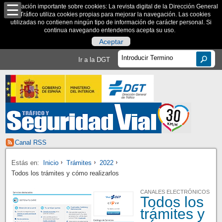
Información importante sobre cookies: La revista digital de la Dirección General
de Tráfico utiliza cookies propias para mejorar la navegación. Las cookies
utilizadas no contienen ningún tipo de información de carácter personal. Si
continua navegando entendemos acepta su uso.
Aceptar
Ir a la DGT
Canal RSS
Estás en:
Inicio
Trámites
2022
Todos los trámites y cómo realizarlos
CANALES ELECTRÓNICOS
Todos los
trámites y