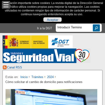
Información importante sobre cookies: La revista digital de la Dirección General
de Tráfico utiliza cookies propias para mejorar la navegación. Las cookies
utilizadas no contienen ningún tipo de información de carácter personal. Si
continua navegando entendemos acepta su uso.
Aceptar
Ir a la DGT
Canal RSS
Estás en:
Inicio
Trámites
2024
Cómo solicitar el cambio de domicilio para notificaciones