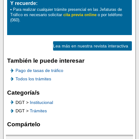
Y recuerde:
• Para realizar cualquier trámite presencial en las Jefaturas de
Tráfico es necesario solicitar
cita previa online
o por teléfono
(060).
Lea más en nuestra revista interactiva
También le puede interesar
Pago de tasas de tráfico
Todos los trámites
Categoría/s
DGT >
Institucional
DGT >
Trámites
Compártelo