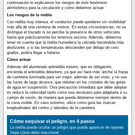
continuación le explicamos los riesgos de este fenómeno
atmósferico para la circulación y cómo debemos actuar.
Los riesgos de la niebla
Con niebla muy intensa, el conductor puede quedarse sin visibilidad
más allá de una veintena de metros. En estas circunstancias, no se
distingue el trazado ni se percibe la presencia de otros vehículos
hasta que prácticamente los tenemos encima. Además, debemos
tener en cuenta que la niebla humedece la calzada haciéndola más
deslizante, y si las temperaturas descienden por debajo de cero
grados, podría llegar a helarse.
Cómo actua
r
Además del alumbrado antiniebla trasero, que es obligatorio,
encienda el antiniebla delantero, ya que así hará más 'ancha' la franja
de carretera iluminada para ver mejor, además de ser visto; y no use
las luces de largo alcance, que rebotan en los cristales de las gotas
de agua en suspensión. Otra precaución inmediata que debe adoptar
es reducir la velocidad tanto como sea necesario para adaptarla a su
campo de visión, de manera que pueda detenerse siempre dentro de
la zona visible. En caso extremo, uilice como guía las marcas
longitudinales del centro y laterales de la carretera.
Cómo esquivar el peligro, en 4 pasos
La niebla puede ocultar un peligro que puede aparecer de repente.
Sepa cómo debe reaccionar: