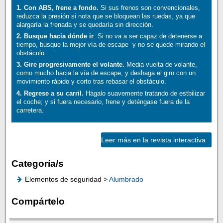
1. Con ABS, frene a fondo.
Si sus frenos son convencionales,
reduzca la presión si nota que se bloquean las ruedas, ya que
alargaría la frenada y se quedaría sin dirección.
2. Busque hacia dónde ir
. Si no va a ser capaz de detenerse a
tiempo, busque la mejor vía de escape y no se quede mirando el
obstáculo.
3. Gire progresivamente el volante.
Media vuelta de volante,
como mucho hacia la vía de escape, y deshaga el giro con un
movimiento rápido y corto tras rebasar el obstáculo.
4. Regrese a su carril.
Hágalo suavemente tratando de estbilizar
el coche; y si fuera necesario, frene y deténgase fuera de la
carretera.
Leer más en la revista interactiva
Categoría/s
Elementos de seguridad >
Alumbrado
Compártelo