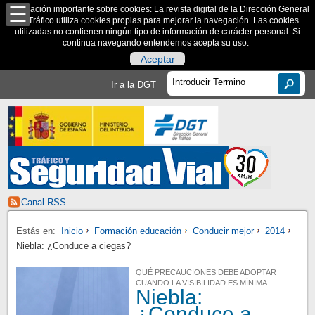
Información importante sobre cookies: La revista digital de la Dirección General
de Tráfico utiliza cookies propias para mejorar la navegación. Las cookies
utilizadas no contienen ningún tipo de información de carácter personal. Si
continua navegando entendemos acepta su uso.
Aceptar
Ir a la DGT
Canal RSS
Estás en:
Inicio
Formación educación
Conducir mejor
2014
Niebla: ¿Conduce a ciegas?
QUÉ PRECAUCIONES DEBE ADOPTAR
CUANDO LA VISIBILIDAD ES MÍNIMA
Niebla:
¿Conduce a