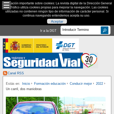
Información importante sobre cookies: La revista digital de la Dirección General
de Tráfico utiliza cookies propias para mejorar la navegación. Las cookies
utilizadas no contienen ningún tipo de información de carácter personal. Si
continua navegando entendemos acepta su uso.
Aceptar
Ir a la DGT
Canal RSS
Estás en:
Inicio
Formación educación
Conducir mejor
2022
Un carril, dos maniobras