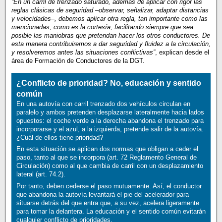
“En un carril de trenzado saturado, además de aplicar con rigor las
reglas clásicas de seguridad –observar, señalizar, adaptar distancias
y velocidades–, debemos aplicar otra regla, tan importante como las
mencionadas, como es la cortesía, facilitando siempre que sea
posible las maniobras que pretendan hacer los otros conductores. De
esta manera contribuiremos a dar seguridad y fluidez a la circulación,
y resolveremos antes las situaciones conflictivas”
, explican desde el
área de Formación de Conductores de la DGT.
¿Conflicto de prioridad? No, educación y sentido
común
En una autovía con carril trenzado dos vehículos circulan en
paralelo y ambos pretenden desplazarse lateralmente hacia lados
opuestos: el coche verde a la derecha abandona el trenzado para
incorporarse y el azul, a la izquierda, pretende salir de la autovía.
¿Cuál de ellos tiene prioridad?
En esta situación se aplican dos normas que obligan a ceder el
paso, tanto al que se incorpora (art. 72 Reglamento General de
Circulación) como al que cambia de carril con un desplazamiento
lateral (art. 74.2).
Por tanto, deben cederse el paso mutuamente. Así, el conductor
que abandona la autovía levantará el pie del acelerador para
situarse detrás del que entra que, a su vez, acelera ligeramente
para tomar la delantera. La educación y el sentido común evitarán
cualquier conflicto de prioridades.