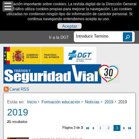
Información importante sobre cookies: La revista digital de la Dirección General
de Tráfico utiliza cookies propias para mejorar la navegación. Las cookies
utilizadas no contienen ningún tipo de información de carácter personal. Si
continua navegando entendemos acepta su uso.
Aceptar
Ir a la DGT
Canal RSS
Estás en:
Inicio
Formación educación
Noticias
2019
2019
2019
21
resultados
Página 3 de
3
1
2
3