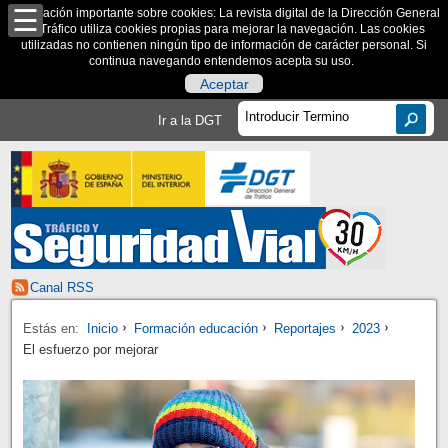
Información importante sobre cookies: La revista digital de la Dirección General
de Tráfico utiliza cookies propias para mejorar la navegación. Las cookies
utilizadas no contienen ningún tipo de información de carácter personal. Si
continua navegando entendemos acepta su uso.
Aceptar
Ir a la DGT
Canal RSS
Estás en:
Inicio
Formación educación
Reportajes
2023
El esfuerzo por mejorar