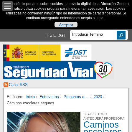
Información importante sobre cookies: La revista digital de la Dirección General
de Tráfico utiliza cookies propias para mejorar la navegación. Las cookies
utilizadas no contienen ningún tipo de información de carácter personal. Si
continua navegando entendemos acepta su uso.
Aceptar
Ir a la DGT
Canal RSS
Estás en:
Inicio
Entrevistas
Preguntas a ...
2023
Caminos escolares seguros
BEATRIZ TORO
ANTEQUERA PROFESORA
Caminos
escolares