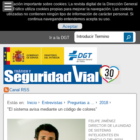
Información importante sobre cookies: La revista digital de la Dirección General
de Tráfico utiliza cookies propias para mejorar la navegación. Las cookies
utilizadas no contienen ningún tipo de información de carácter personal. Si
continua navegando entendemos acepta su uso.
Aceptar
Ir a la DGT
Canal RSS
Estás en:
Inicio
Entrevistas
Preguntas a ...
2018
"El sistema avisa mediante un código de colores”
FELIPE JIMÉNEZ
DIRECTOR DE LA UNIDAD
DE SISTEMAS
INTELIGENTES EN
VEHÍCULO DEL INSIA