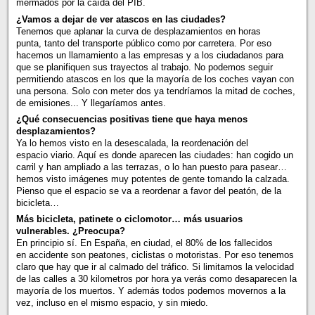
mermados por la caída del PIB.
¿Vamos a dejar de ver atascos en las ciudades?
Tenemos que aplanar la curva de desplazamientos en horas
punta, tanto del transporte público como por carretera. Por eso
hacemos un llamamiento a las empresas y a los ciudadanos para
que se planifiquen sus trayectos al trabajo. No podemos seguir
permitiendo atascos en los que la mayoría de los coches vayan con
una persona. Solo con meter dos ya tendríamos la mitad de coches,
de emisiones... Y llegaríamos antes.
¿Qué consecuencias positivas tiene que haya menos
desplazamientos?
Ya lo hemos visto en la desescalada, la reordenación del
espacio viario. Aquí es donde aparecen las ciudades: han cogido un
carril y han ampliado a las terrazas, o lo han puesto para pasear…
hemos visto imágenes muy potentes de gente tomando la calzada.
Pienso que el espacio se va a reordenar a favor del peatón, de la
bicicleta…
Más bicicleta, patinete o ciclomotor… más usuarios
vulnerables. ¿Preocupa?
En principio sí. En España, en ciudad, el 80% de los fallecidos
en accidente son peatones, ciclistas o motoristas. Por eso tenemos
claro que hay que ir al calmado del tráfico. Si limitamos la velocidad
de las calles a 30 kilometros por hora ya verás como desaparecen la
mayoría de los muertos. Y además todos podemos movernos a la
vez, incluso en el mismo espacio, y sin miedo.