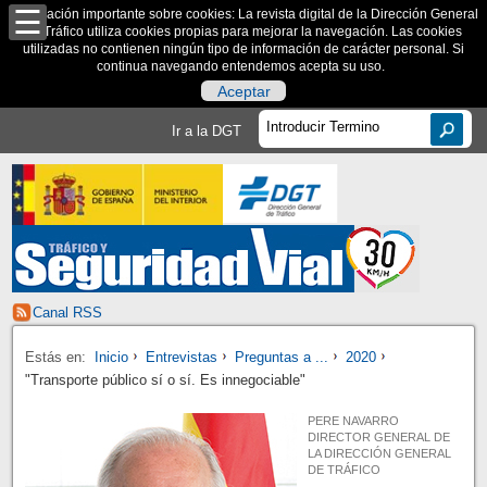
Información importante sobre cookies: La revista digital de la Dirección General
de Tráfico utiliza cookies propias para mejorar la navegación. Las cookies
utilizadas no contienen ningún tipo de información de carácter personal. Si
continua navegando entendemos acepta su uso.
Aceptar
Ir a la DGT
Canal RSS
Estás en:
Inicio
Entrevistas
Preguntas a ...
2020
"Transporte público sí o sí. Es innegociable"
PERE NAVARRO
DIRECTOR GENERAL DE
LA DIRECCIÓN GENERAL
DE TRÁFICO