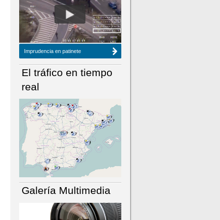
NÚMERO ACTUAL
HEMEROTECA
Imprudencia en patinete
El tráfico en tiempo
real
Galería Multimedia