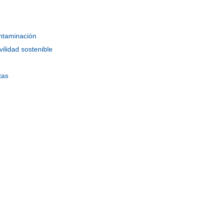
ntaminación
ilidad sostenible
tas