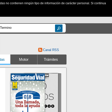
zadas no contienen ningún tipo de información de carácter personal. Si continua
Canal RSS
tas
Motor
Trámites