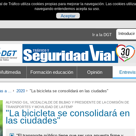
al de Tráfico utiliza cookies propias para mejorar la navegación. Las cookies utili
navegando entendemos acepta su uso.
Aceptar
Ir a la DGT
Multimedia
Formación educación
Opinión
Entrevis
s a ...
2020
"La bicicleta se consolidará en las ciudades"
ALFONSO GIL, VICEALCALDE DE BILBAO Y PRESIDENTE DE LA COMISIÓN DE
TRANSPORTES Y MOVILIDAD DE LA FEMP
"La bicicleta se consolidará en
las ciudades"
"El transporte público tiene que ser una apuesta firme y