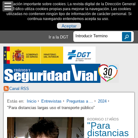
Información importante sobre cookies: La revista digital de la Dirección General
de Tráfico utiliza cookies propias para mejorar la navegación. Las cookies
utilizadas no contienen ningún tipo de información de carácter personal. Si
continua navegando entendemos acepta su uso.
Aceptar
Ir a la DGT
Canal RSS
Estás en:
Inicio
Entrevistas
Preguntas a ...
2024
"Para distancias largas uso el transporte público"
RODRIGO 17 AÑOS
"Para
distancias