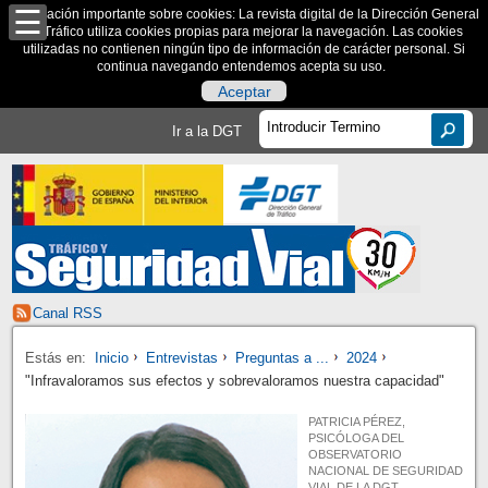
Información importante sobre cookies: La revista digital de la Dirección General
de Tráfico utiliza cookies propias para mejorar la navegación. Las cookies
utilizadas no contienen ningún tipo de información de carácter personal. Si
continua navegando entendemos acepta su uso.
Aceptar
Ir a la DGT
Canal RSS
Estás en:
Inicio
Entrevistas
Preguntas a ...
2024
"Infravaloramos sus efectos y sobrevaloramos nuestra capacidad"
PATRICIA PÉREZ,
PSICÓLOGA DEL
OBSERVATORIO
NACIONAL DE SEGURIDAD
VIAL DE LA DGT