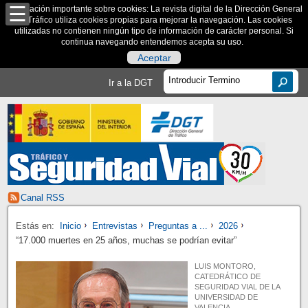
Información importante sobre cookies: La revista digital de la Dirección General
de Tráfico utiliza cookies propias para mejorar la navegación. Las cookies
utilizadas no contienen ningún tipo de información de carácter personal. Si
continua navegando entendemos acepta su uso.
Aceptar
Ir a la DGT
Canal RSS
Estás en:
Inicio
Entrevistas
Preguntas a ...
2026
“17.000 muertes en 25 años, muchas se podrían evitar”
LUIS MONTORO,
CATEDRÁTICO DE
SEGURIDAD VIAL DE LA
UNIVERSIDAD DE
VALENCIA