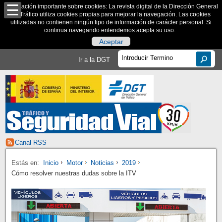
Información importante sobre cookies: La revista digital de la Dirección General
de Tráfico utiliza cookies propias para mejorar la navegación. Las cookies
utilizadas no contienen ningún tipo de información de carácter personal. Si
continua navegando entendemos acepta su uso.
Aceptar
Ir a la DGT
Canal RSS
Estás en:
Inicio
Motor
Noticias
2019
Cómo resolver nuestras dudas sobre la ITV