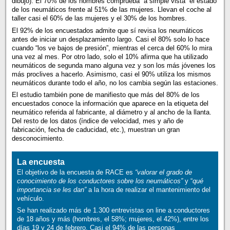
dibujo). El 70% de los hombres comprueba “a simple vista” el estado
de los neumáticos frente al 51% de las mujeres. Llevan el coche al
taller casi el 60% de las mujeres y el 30% de los hombres.
El 92% de los encuestados admite que sí revisa los neumáticos
antes de iniciar un desplazamiento largo. Casi el 80% solo lo hace
cuando “los ve bajos de presión”, mientras el cerca del 60% lo mira
una vez al mes. Por otro lado, solo el 10% afirma que ha utilizado
neumáticos de segunda mano alguna vez y son los más jóvenes los
más proclives a hacerlo. Asimismo, casi el 90% utiliza los mismos
neumáticos durante todo el año, no los cambia según las estaciones.
El estudio también pone de manifiesto que más del 80% de los
encuestados conoce la información que aparece en la etiqueta del
neumático referida al fabricante, al diámetro y al ancho de la llanta.
Del resto de los datos (índice de velocidad, mes y año de
fabricación, fecha de caducidad, etc.), muestran un gran
desconocimiento.
La encuesta
El objetivo de la encuesta de RACE es
“valorar el grado de
conocimiento de los conductores sobre los neumáticos”
y “
qué
importancia se les dan”
a la hora de realizar el mantenimiento del
vehículo.
Se han realizado más de 1.300 entrevistas on line a conductores
de 18 años y más (hombres, el 58%; mujeres, el 42%), entre los
días 19 y 24 de febrero. Casi el 94% de las personas