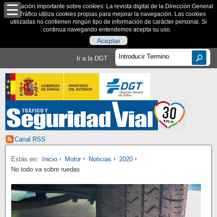
Información importante sobre cookies: La revista digital de la Dirección General
de Tráfico utiliza cookies propias para mejorar la navegación. Las cookies
utilizadas no contienen ningún tipo de información de carácter personal. Si
continua navegando entendemos acepta su uso.
Aceptar
Ir a la DGT
Canal RSS
Estás en:
Inicio
Motor
Noticias
2020
No todo va sobre ruedas