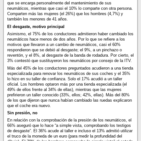
que se encarga personalmente del mantenimiento de sus
neumáticos, mientras que casi el 10% lo comparte con otra persona.
Comparten más las mujeres (el 26%) que los hombres (4,7%) y
también los menores de 41 años.
El desgaste, motivo principal
Asimismo, el 75% de los conductores admitieron haber cambiado los
neumáticos hace menos de dos años. Por lo que se refiere a los
motivos que llevaron a un cambio de neumáticos, casi el 60%
respondieron que se debió al desgaste; el 9%, a un pinchazo o
reventón, y el 8%, al desgaste de la banda de rodadura. Por cierto, el
3% contestó que sustituyeron los neumáticos por consejo de la ITV.
Más del 45% de los conductores preguntados acudieron a una tienda
especializada para renovar los neumáticos de sus coches y el 35%
lo hizo en su taller de confianza. Solo el 17% acudió a un taller
oficial. Los hombres optaron más por una tienda especializada (el
49% de ellos frente al 34% de ellas), mientras que las mujeres
prefirieron un taller conocido (33%, ellos; 42%, ellas). Más del 80%
de los que dijeron que nunca habían cambiado las ruedas explicaron
que el coche era nuevo.
Sin presión, no
En relación con la comprobación de la presión de los neumáticos, el
66% aseguró que lo hace “a simple vista, comprobando los testigos
de desgaste”. El 36% acude al taller e incluso el 13% admitió utilizar
el truco de la moneda de un euro (para medir la profundidad del