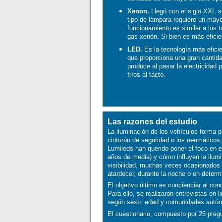
Xenon.
Llegó con el siglo XXI, 
tipo de lámpara requiere un may
funcionamiento es similar a los 
gas xenón. Si bien es más eficie
LED.
Es la tecnología más efici
que proporciona una gran cantida
produce al pasar la electricidad
fríos al tacto.
Las razones del estudio
La iluminación de los vehículos forma pa
cinturón de seguridad o los neumáticos
Lumileds han querido poner el foco en e
años de media) y cómo influyen la ilum
visibilidad, muchas veces ocasionados p
atardecer, durante la noche o en determi
El objetivo último es concienciar al co
Para ello, se realizaron entrevistas on
según sexo, edad y comunidades autó
El cuestionario, compuesto por 25 pregu