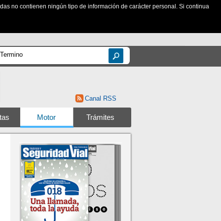
zadas no contienen ningún tipo de información de carácter personal. Si continua
Canal RSS
tas
Motor
Trámites