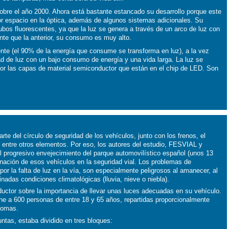
sobre el año 2000. Ahora está bastante estancado su desarrollo porque este
or espacio en la óptica, además de algunos sistemas adicionales. Su
tubos fluorescentes, ya que la luz se genera a través de un arco de luz con
nte que la anterior, su consumo es muy alto.
ente (el 90% de la energía que consume se transforma en luz), a la vez
d de luz con un bajo consumo de energía y una vida larga. La luz se
 por las capas de material semiconductor que están en el chip de LED. Son
rte del círculo de seguridad de los vehículos, junto con los frenos, el
, entre otros elementos. Por eso, los autores del estudio, FESVIAL y
l progresivo envejecimiento del parque automovilístico español (unos 13
inación de esos vehículos en la seguridad vial. Los problemas de
or la falta de luz en la vía, son especialmente peligrosos al amanecer, al
nadas condiciones climatológicas (lluvia, nieve o niebla).
nductor sobre la importancia de llevar unas luces adecuadas en su vehículo.
 line a 600 personas de entre 18 y 65 años, repartidas proporcionalmente
nomas.
ntas, estaba dividido en tres bloques: