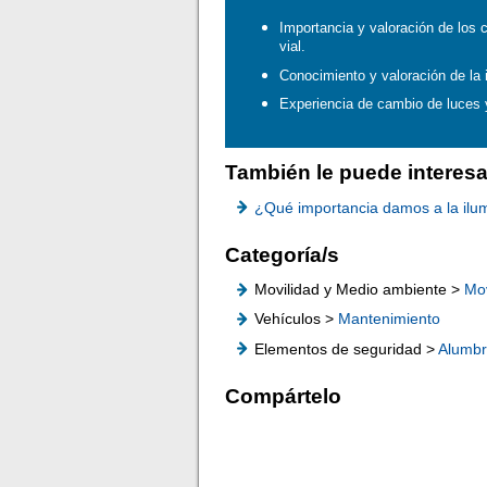
Importancia y valoración de los 
vial.
Conocimiento y valoración de la 
Experiencia de cambio de luces y
También le puede interesa
¿Qué importancia damos a la ilum
Categoría/s
Movilidad y Medio ambiente >
Mov
Vehículos >
Mantenimiento
Elementos de seguridad >
Alumb
Compártelo