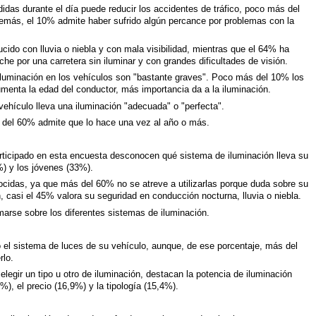
ndidas durante el día puede reducir los accidentes de tráfico, poco más del
más, el 10% admite haber sufrido algún percance por problemas con la
do con lluvia o niebla y con mala visibilidad, mientras que el 64% ha
che por una carretera sin iluminar y con grandes dificultades de visión.
luminación en los vehículos son "bastante graves". Poco más del 10% los
enta la edad del conductor, más importancia da a la iluminación.
vehículo lleva una iluminación "adecuada" o "perfecta".
s del 60% admite que lo hace una vez al año o más.
ticipado en esta encuesta desconocen qué sistema de iluminación lleva su
%) y los jóvenes (33%).
idas, ya que más del 60% no se atreve a utilizarlas porque duda sobre su
 casi el 45% valora su seguridad en conducción nocturna, lluvia o niebla.
rmarse sobre los diferentes sistemas de iluminación.
l sistema de luces de su vehículo, aunque, de ese porcentaje, más del
rlo.
elegir un tipo u otro de iluminación, destacan la potencia de iluminación
2%), el precio (16,9%) y la tipología (15,4%).