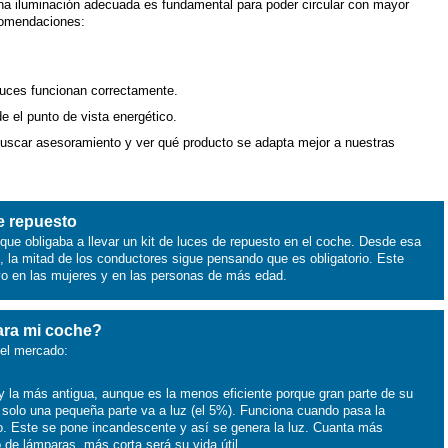
una iluminación adecuada es fundamental para poder circular con mayor
comendaciones:
s luces funcionan correctamente.
e el punto de vista energético.
a buscar asesoramiento y ver qué producto se adapta mejor a nuestras
de repuesto
que obligaba a llevar un kit de luces de repuesto en el coche. Desde esa
, la mitad de los conductores sigue pensando que es obligatorio. Este
ivo en las mujeres y en las personas de más edad.
para mi coche?
 el mercado:
 la más antigua, aunque es la menos eficiente porque gran parte de su
 solo una pequeña parte va a luz (el 5%). Funciona cuando pasa la
to. Este se pone incandescente y así se genera la luz. Cuanta más
 de lámparas, más corta será su vida útil.