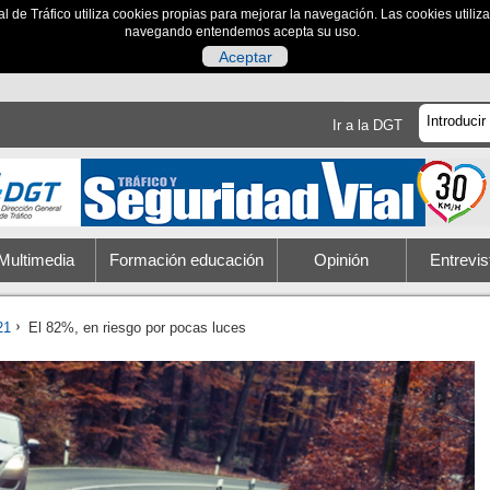
al de Tráfico utiliza cookies propias para mejorar la navegación. Las cookies utili
navegando entendemos acepta su uso.
Aceptar
Ir a la DGT
Multimedia
Formación educación
Opinión
Entrevis
21
El 82%, en riesgo por pocas luces