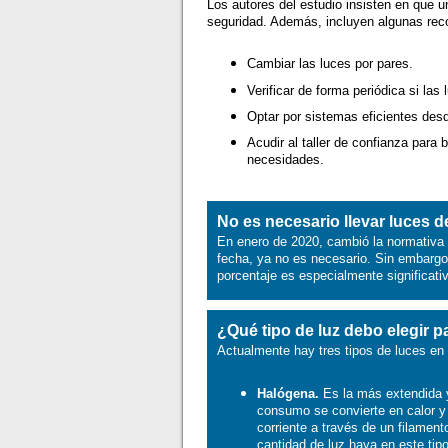
Los autores del estudio insisten en que 
seguridad. Además, incluyen algunas re
Cambiar las luces por pares.
Verificar de forma periódica si la
Optar por sistemas eficientes desd
Acudir al taller de confianza par
necesidades.
No es necesario llevar luces 
En enero de 2020, cambió la normativa 
fecha, ya no es necesario. Sin embargo
porcentaje es especialmente significat
¿Qué tipo de luz debo elegir 
Actualmente hay tres tipos de luces en
Halógena.
Es la más extendida y
consumo se convierte en calor y
corriente a través de un filamen
cantidad de luz haya en este tipo