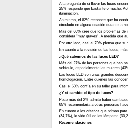
A la pregunta de si llevar las luces ence
25% responde que bastante o mucho. Ade
iluminación.
Asimismo, el 82% reconoce que ha conduci
circulado en alguna ocasión durante la no
Más del 60% cree que los problemas de i
considera "muy graves". A medida que aum
Por otro lado, casi el 70% piensa que su 
En cuanto a la revisión de las luces, má
¿Qué sabemos de las luces LED?
Más del 27% de las personas que han par
vehículo, especialmente las mujeres (43
Las luces LED son unas grandes desconoc
homologación. Entre quienes las conocen,
Casi el 60% confía en su taller para info
¿Y si cambio el tipo de luces?
Poco más del 2% admite haber cambiado e
85% recomendaría a otras personas hace
En cuanto a los criterios que priman para 
(34,7%), la vida útil de las lámparas (30,
Recomendaciones