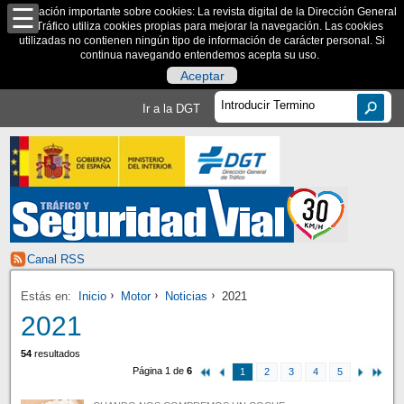
Información importante sobre cookies: La revista digital de la Dirección General
de Tráfico utiliza cookies propias para mejorar la navegación. Las cookies
utilizadas no contienen ningún tipo de información de carácter personal. Si
continua navegando entendemos acepta su uso.
Aceptar
Ir a la DGT
Canal RSS
Estás en:
Inicio
Motor
Noticias
2021
2021
54
resultados
Página 1 de
6
1
2
3
4
5