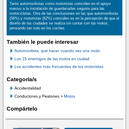
Tanto automovilistas como motoristas coinciden en el apoyo
masivo a la instalación de guardarraíles seguros para las
motocicletas. Otra de las conclusiones en las que automovilistas
(56%) y motoristas (62%) coinciden es en la percepción de que el
diseño de las ciudades se realiza sin contar con las motos,
pensando tan solo en los coches.
También le puede interesar
Automovilista: qué hacer cuando ves una moto
Los 15 enemigos de las motos en ciudad
Los accidentes más frecuentes de los motoristas
Categoría/s
Accidentalidad
Conductores y Peatones >
Motos
Compártelo