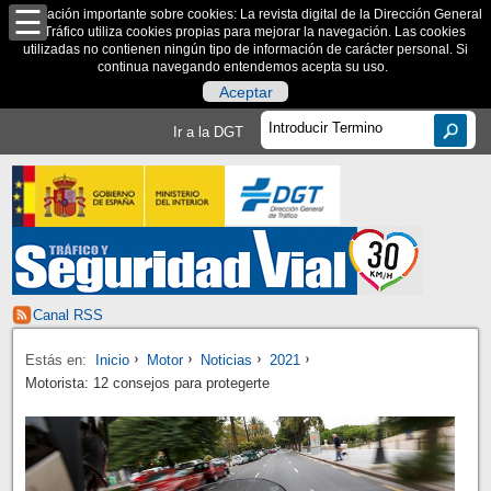
Información importante sobre cookies: La revista digital de la Dirección General
de Tráfico utiliza cookies propias para mejorar la navegación. Las cookies
utilizadas no contienen ningún tipo de información de carácter personal. Si
continua navegando entendemos acepta su uso.
Aceptar
Ir a la DGT
Canal RSS
Estás en:
Inicio
Motor
Noticias
2021
Motorista: 12 consejos para protegerte