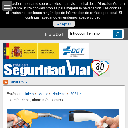
Información importante sobre cookies: La revista digital de la Dirección General
de Tráfico utiliza cookies propias para mejorar la navegación. Las cookies
utilizadas no contienen ningún tipo de información de carácter personal. Si
continua navegando entendemos acepta su uso.
Aceptar
Ir a la DGT
Canal RSS
Estás en:
Inicio
Motor
Noticias
2021
Los eléctricos, ahora más baratos