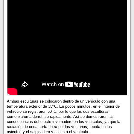
Ambas esculturas se colocaron dentro de un vehículo con una
o
temperatura exterior de 35
C. En pocos minutos, en el interior del
o
vehículo se registraron 50
C, por lo que las dos esculturas
comenzaron a derretirse rápidamente. Así se demostraron las
consecuencias del efecto invernadero en los vehículos, ya que la
radiación de onda corta entra por las ventanas, rebota en los
asientos y el salpicadero y calienta el vehículo.