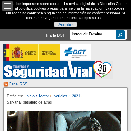
Información importante sobre cookies: La revista digital de la Dirección General
de Tráfico utiliza cookies propias para mejorar la navegación. Las cookies
utilizadas no contienen ningún tipo de información de carácter personal. Si
continua navegando entendemos acepta su uso.
Aceptar
Ir a la DGT
Canal RSS
Estás en:
Inicio
Motor
Noticias
2021
Salvar al pasajero de atrás