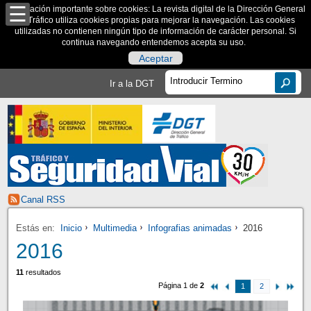
Información importante sobre cookies: La revista digital de la Dirección General
de Tráfico utiliza cookies propias para mejorar la navegación. Las cookies
utilizadas no contienen ningún tipo de información de carácter personal. Si
continua navegando entendemos acepta su uso.
Aceptar
Ir a la DGT
Canal RSS
Estás en:
Inicio
Multimedia
Infografias animadas
2016
2016
11
resultados
Página 1 de
2
1
2