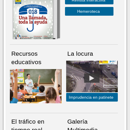
Hemeroteca
Recursos
La locura
educativos
Imprudencia en patinete
El tráfico en
Galería
tiempo real
Multimedia