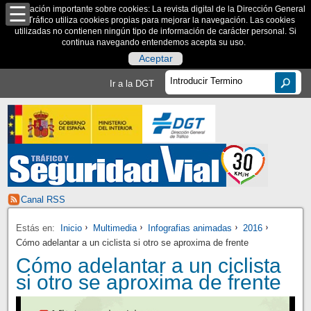
Información importante sobre cookies: La revista digital de la Dirección General
de Tráfico utiliza cookies propias para mejorar la navegación. Las cookies
utilizadas no contienen ningún tipo de información de carácter personal. Si
continua navegando entendemos acepta su uso.
Aceptar
Ir a la DGT
Canal RSS
Estás en:
Inicio
Multimedia
Infografias animadas
2016
Cómo adelantar a un ciclista si otro se aproxima de frente
Cómo adelantar a un ciclista
si otro se aproxima de frente