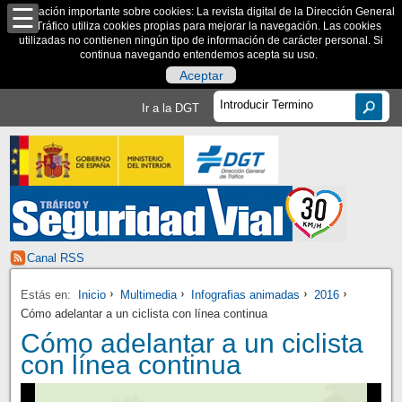
Información importante sobre cookies: La revista digital de la Dirección General
de Tráfico utiliza cookies propias para mejorar la navegación. Las cookies
utilizadas no contienen ningún tipo de información de carácter personal. Si
continua navegando entendemos acepta su uso.
Aceptar
Ir a la DGT
Canal RSS
Estás en:
Inicio
Multimedia
Infografias animadas
2016
Cómo adelantar a un ciclista con línea continua
Cómo adelantar a un ciclista
con línea continua