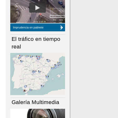
NÚMERO ACTUAL
HEMEROTECA
Imprudencia en patinete
El tráfico en tiempo
real
Galería Multimedia