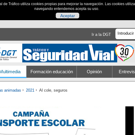
al de Tráfico utiliza cookies propias para mejorar la navegación. Las cookies utili
navegando entendemos acepta su uso.
Aceptar
Ir a la DGT
Multimedia
Formación educación
Opinión
Entrevis
ias animadas
2021
Al cole, seguros