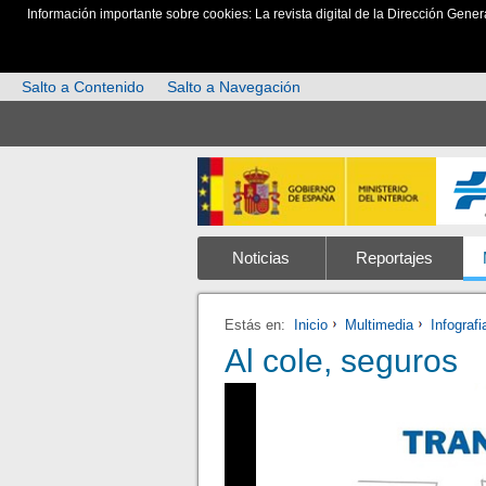
Información importante sobre cookies: La revista digital de la Dirección Gener
Salto a Contenido
Salto a Navegación
Noticias
Reportajes
Estás en:
Inicio
Multimedia
Infograf
Al cole, seguros