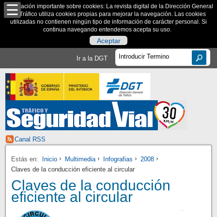
Información importante sobre cookies: La revista digital de la Dirección General
de Tráfico utiliza cookies propias para mejorar la navegación. Las cookies
utilizadas no contienen ningún tipo de información de carácter personal. Si
continua navegando entendemos acepta su uso.
Aceptar
Ir a la DGT
Canal RSS
Estás en:
Inicio
Multimedia
Infografias
2008
Claves de la conducción eficiente al circular
Claves de la conducción
eficiente al circular