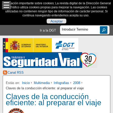
Información importante sobre cookies: La revista digital de la Dirección General
de Tráfico utiliza cookies propias para mejorar la navegación. Las cookies
utilizadas no contienen ningún tipo de información de carácter personal. Si
continua navegando entendemos acepta su uso.
Aceptar
Ir a la DGT
Canal RSS
Estás en:
Inicio
Multimedia
Infografias
2008
Claves de la conducción eficiente: al preparar el viaje
Claves de la conducción
eficiente: al preparar el viaje