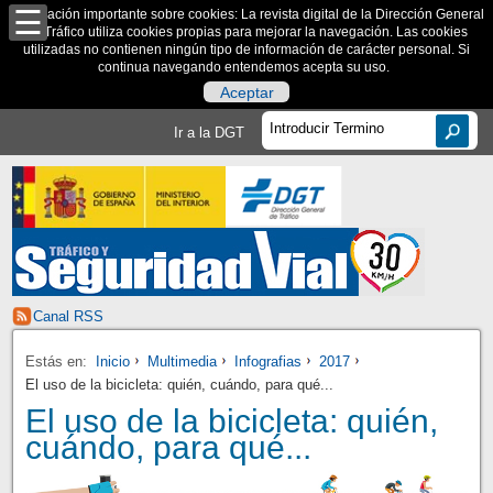
Información importante sobre cookies: La revista digital de la Dirección General
de Tráfico utiliza cookies propias para mejorar la navegación. Las cookies
utilizadas no contienen ningún tipo de información de carácter personal. Si
continua navegando entendemos acepta su uso.
Aceptar
Ir a la DGT
Canal RSS
Estás en:
Inicio
Multimedia
Infografias
2017
El uso de la bicicleta: quién, cuándo, para qué...
El uso de la bicicleta: quién,
cuándo, para qué...