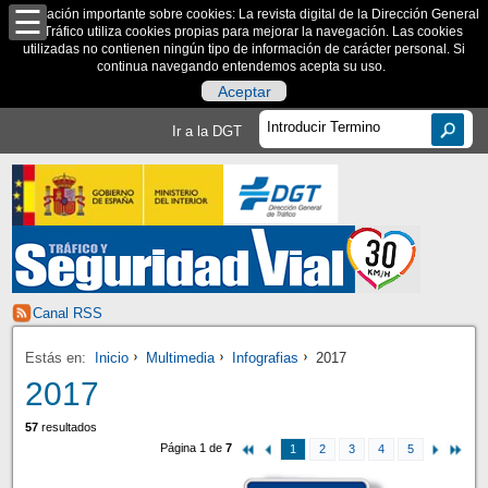
Información importante sobre cookies: La revista digital de la Dirección General
de Tráfico utiliza cookies propias para mejorar la navegación. Las cookies
utilizadas no contienen ningún tipo de información de carácter personal. Si
continua navegando entendemos acepta su uso.
Aceptar
Ir a la DGT
Canal RSS
Estás en:
Inicio
Multimedia
Infografias
2017
2017
57
resultados
Página 1 de
7
1
2
3
4
5