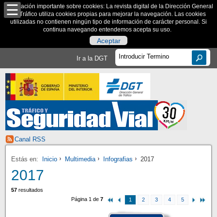
Información importante sobre cookies: La revista digital de la Dirección General
de Tráfico utiliza cookies propias para mejorar la navegación. Las cookies
utilizadas no contienen ningún tipo de información de carácter personal. Si
continua navegando entendemos acepta su uso.
Aceptar
Ir a la DGT
Canal RSS
Estás en:
Inicio
Multimedia
Infografias
2017
2017
57
resultados
Página 1 de
7
1
2
3
4
5