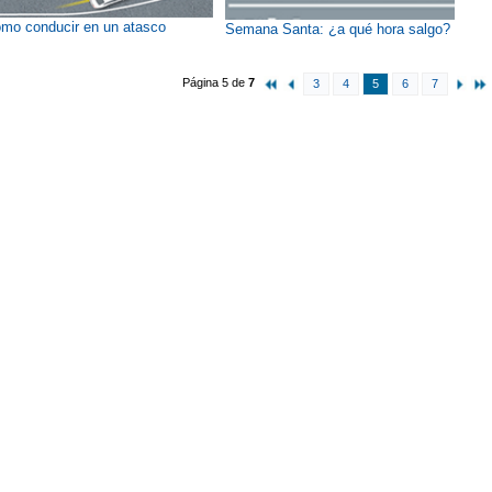
mo conducir en un atasco
Semana Santa: ¿a qué hora salgo?
Página 5 de
7
3
4
5
6
7