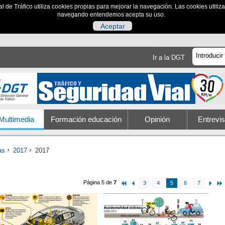
al de Tráfico utiliza cookies propias para mejorar la navegación. Las cookies utili
navegando entendemos acepta su uso.
Aceptar
Ir a la DGT
Multimedia
Formación educación
Opinión
Entrevis
as
2017
2017
Página 5 de
7
3
4
5
6
7