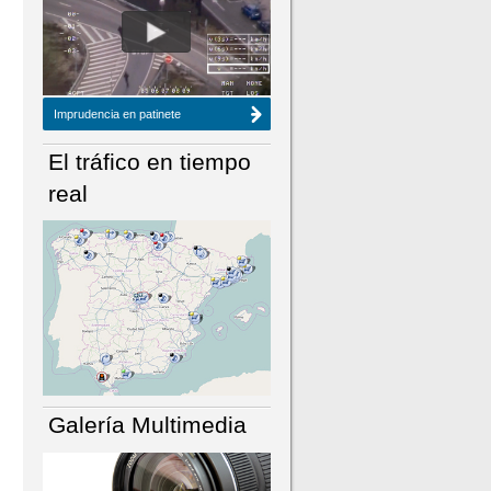
NÚMERO ACTUAL
HEMEROTECA
Imprudencia en patinete
El tráfico en tiempo
real
Galería Multimedia