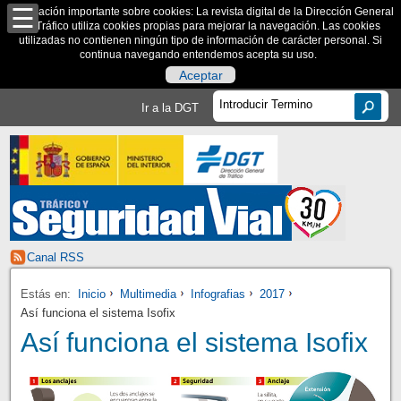
Información importante sobre cookies: La revista digital de la Dirección General
de Tráfico utiliza cookies propias para mejorar la navegación. Las cookies
utilizadas no contienen ningún tipo de información de carácter personal. Si
continua navegando entendemos acepta su uso.
Aceptar
Ir a la DGT
Canal RSS
Estás en:
Inicio
Multimedia
Infografias
2017
Así funciona el sistema Isofix
Así funciona el sistema Isofix