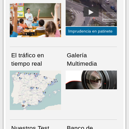
Imprudencia en patinete
El tráfico en
Galería
tiempo real
Multimedia
NÚMERO ACTUAL
HEMEROTECA
Nuestros Test
Banco de