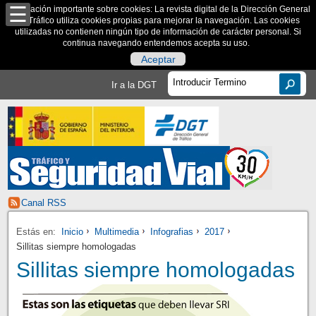
Información importante sobre cookies: La revista digital de la Dirección General
de Tráfico utiliza cookies propias para mejorar la navegación. Las cookies
utilizadas no contienen ningún tipo de información de carácter personal. Si
continua navegando entendemos acepta su uso.
Aceptar
Ir a la DGT
Canal RSS
Estás en:
Inicio
Multimedia
Infografias
2017
Sillitas siempre homologadas
Sillitas siempre homologadas