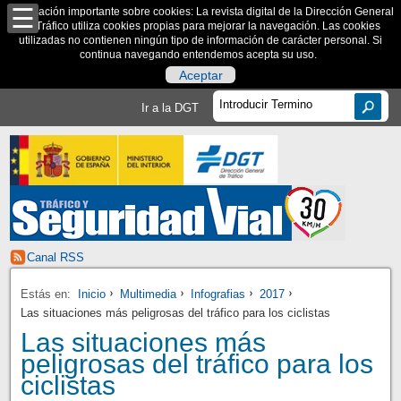
Información importante sobre cookies: La revista digital de la Dirección General
de Tráfico utiliza cookies propias para mejorar la navegación. Las cookies
utilizadas no contienen ningún tipo de información de carácter personal. Si
continua navegando entendemos acepta su uso.
Aceptar
Ir a la DGT
Canal RSS
Estás en:
Inicio
Multimedia
Infografias
2017
Las situaciones más peligrosas del tráfico para los ciclistas
Las situaciones más
peligrosas del tráfico para los
ciclistas