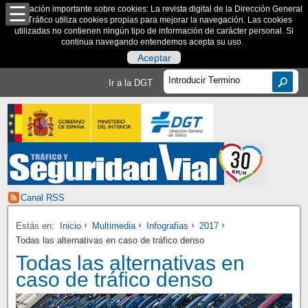
Información importante sobre cookies: La revista digital de la Dirección General
de Tráfico utiliza cookies propias para mejorar la navegación. Las cookies
utilizadas no contienen ningún tipo de información de carácter personal. Si
continua navegando entendemos acepta su uso.
Aceptar
Ir a la DGT
Canal RSS
Estás en:
Inicio
Multimedia
Infografias
2017
Todas las alternativas en caso de tráfico denso
Todas las alternativas en
caso de tráfico denso