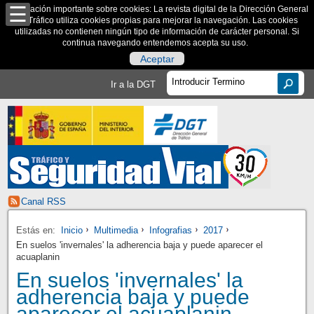
Información importante sobre cookies: La revista digital de la Dirección General
de Tráfico utiliza cookies propias para mejorar la navegación. Las cookies
utilizadas no contienen ningún tipo de información de carácter personal. Si
continua navegando entendemos acepta su uso.
Aceptar
Ir a la DGT
Canal RSS
Estás en:
Inicio
Multimedia
Infografias
2017
En suelos 'invernales' la adherencia baja y puede aparecer el
acuaplanin
En suelos 'invernales' la
adherencia baja y puede
aparecer el acuaplanin