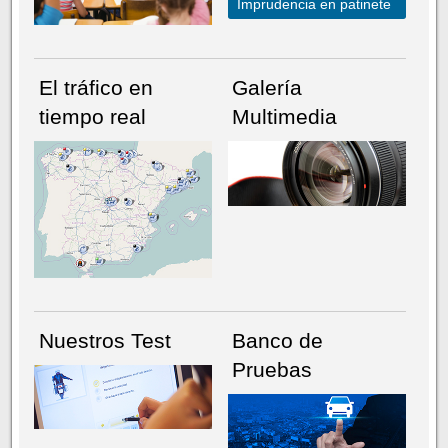
Imprudencia en patinete
El tráfico en
Galería
tiempo real
Multimedia
NÚMERO ACTUAL
HEMEROTECA
Nuestros Test
Banco de
Pruebas