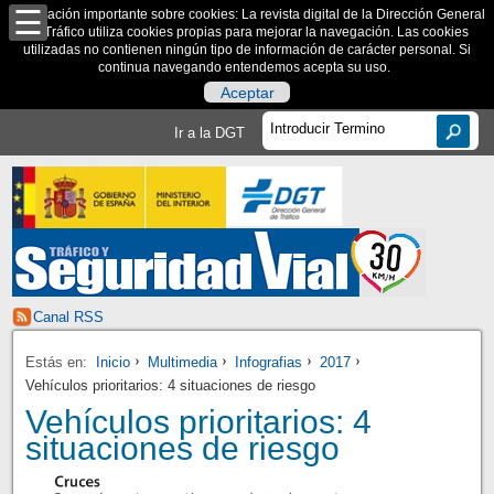
Información importante sobre cookies: La revista digital de la Dirección General
de Tráfico utiliza cookies propias para mejorar la navegación. Las cookies
utilizadas no contienen ningún tipo de información de carácter personal. Si
continua navegando entendemos acepta su uso.
Aceptar
Ir a la DGT
Canal RSS
Estás en:
Inicio
Multimedia
Infografias
2017
Vehículos prioritarios: 4 situaciones de riesgo
Vehículos prioritarios: 4
situaciones de riesgo