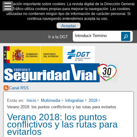
Información importante sobre cookies: La revista digital de la Dirección General
de Tráfico utiliza cookies propias para mejorar la navegación. Las cookies
utilizadas no contienen ningún tipo de información de carácter personal. Si
continua navegando entendemos acepta su uso.
Aceptar
Ir a la DGT
Canal RSS
Estás en:
Inicio
Multimedia
Infografias
2018
Verano 2018: los puntos conflictivos y las rutas para evitarlos
Verano 2018: los puntos
conflictivos y las rutas para
evitarlos