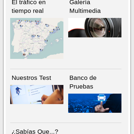
El tráfico en
Galería
tiempo real
Multimedia
NÚMERO ACTUAL
HEMEROTECA
Nuestros Test
Banco de
Pruebas
¿Sabías Que...?