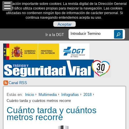
Información importante sobre cookies: La revista digital de la Dirección General
de Tráfico utiliza cookies propias para mejorar la navegación. Las cookies
utilizadas no contienen ningún tipo de información de carácter personal. Si
continua navegando entendemos acepta su uso.
Aceptar
Ir a la DGT
Canal RSS
Estás en:
Inicio
Multimedia
Infografias
2018
Cuánto tarda y cuántos metros recorre
Cuánto tarda y cuántos
metros recorre