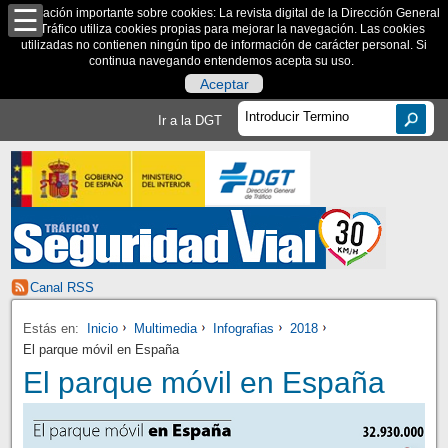
Información importante sobre cookies: La revista digital de la Dirección General
de Tráfico utiliza cookies propias para mejorar la navegación. Las cookies
utilizadas no contienen ningún tipo de información de carácter personal. Si
continua navegando entendemos acepta su uso.
Aceptar
Ir a la DGT
Canal RSS
Estás en:
Inicio
Multimedia
Infografias
2018
El parque móvil en España
El parque móvil en España