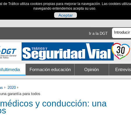
al de Tráfico utiliza cookies propias para mejorar la navegación. Las cookies utili
navegando entendemos acepta su uso.
Aceptar
Ir a la DGT
Multimedia
Formación educación
Opinión
Entrevis
as
2020
una garantía para todos
médicos y conducción: una
os