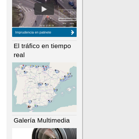
NÚMERO ACTUAL
HEMEROTECA
Imprudencia en patinete
El tráfico en tiempo
real
Galería Multimedia