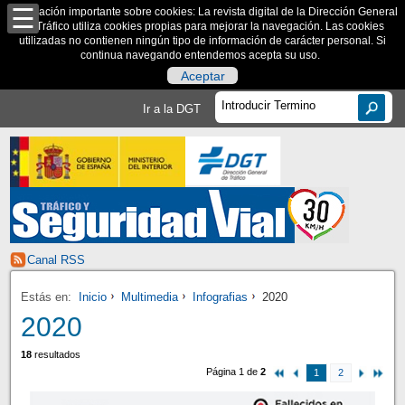
Información importante sobre cookies: La revista digital de la Dirección General
de Tráfico utiliza cookies propias para mejorar la navegación. Las cookies
utilizadas no contienen ningún tipo de información de carácter personal. Si
continua navegando entendemos acepta su uso.
Aceptar
Ir a la DGT
Canal RSS
Estás en:
Inicio
Multimedia
Infografias
2020
2020
18
resultados
Página 1 de
2
1
2