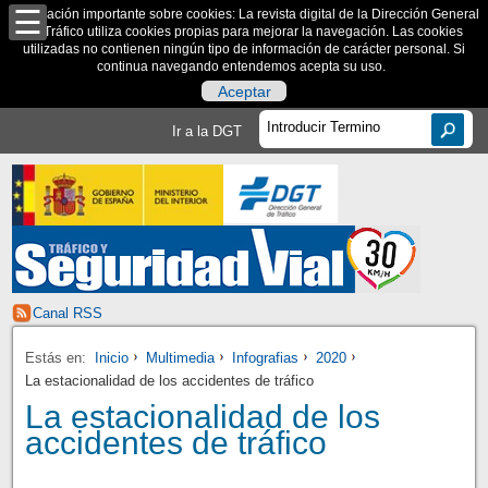
Información importante sobre cookies: La revista digital de la Dirección General
de Tráfico utiliza cookies propias para mejorar la navegación. Las cookies
utilizadas no contienen ningún tipo de información de carácter personal. Si
continua navegando entendemos acepta su uso.
Aceptar
Ir a la DGT
Canal RSS
Estás en:
Inicio
Multimedia
Infografias
2020
La estacionalidad de los accidentes de tráfico
La estacionalidad de los
accidentes de tráfico