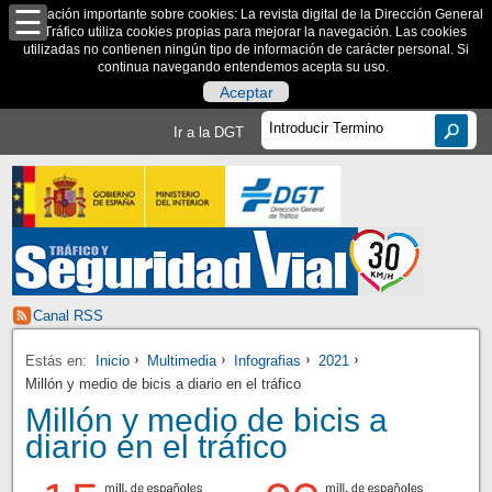
Información importante sobre cookies: La revista digital de la Dirección General
de Tráfico utiliza cookies propias para mejorar la navegación. Las cookies
utilizadas no contienen ningún tipo de información de carácter personal. Si
continua navegando entendemos acepta su uso.
Aceptar
Ir a la DGT
Canal RSS
Estás en:
Inicio
Multimedia
Infografias
2021
Millón y medio de bicis a diario en el tráfico
Millón y medio de bicis a
diario en el tráfico