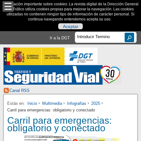
Información importante sobre cookies: La revista digital de la Dirección General
de Tráfico utiliza cookies propias para mejorar la navegación. Las cookies
utilizadas no contienen ningún tipo de información de carácter personal. Si
continua navegando entendemos acepta su uso.
Aceptar
Ir a la DGT
Canal RSS
Estás en:
Inicio
Multimedia
Infografias
2025
Carril para emergencias: obligatorio y conectado
Carril para emergencias:
obligatorio y conectado