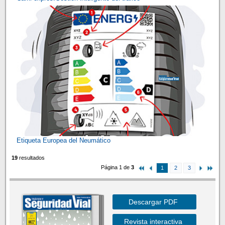
Etiqueta Europea del Neumático
19
resultados
Página 1 de
3
1
2
3
Descargar PDF
Revista interactiva