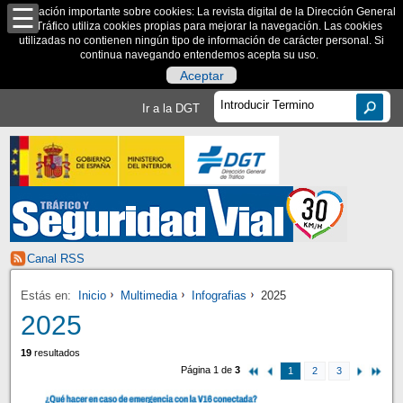
Información importante sobre cookies: La revista digital de la Dirección General
de Tráfico utiliza cookies propias para mejorar la navegación. Las cookies
utilizadas no contienen ningún tipo de información de carácter personal. Si
continua navegando entendemos acepta su uso.
Aceptar
Ir a la DGT
Canal RSS
Estás en:
Inicio
Multimedia
Infografias
2025
2025
19
resultados
Página 1 de
3
1
2
3