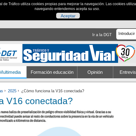
al de Tráfico utiliza cookies propias para mejorar la navegación. Las cookies utili
navegando entendemos acepta su uso.
Aceptar
Ir a la DGT
Multimedia
Formación educación
Opinión
Entrevis
as
2025
¿Cómo funciona la V16 conectada?
a V16 conectada?