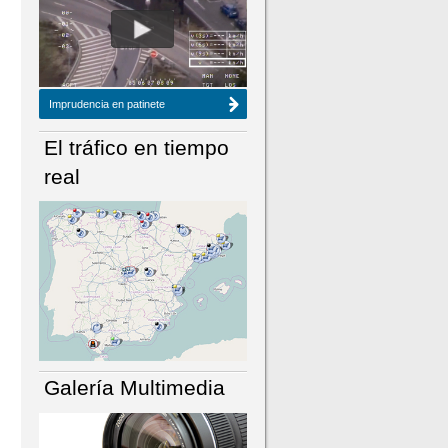
NÚMERO ACTUAL
HEMEROTECA
Imprudencia en patinete
El tráfico en tiempo
real
Galería Multimedia