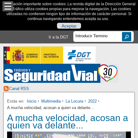
Información importante sobre cookies: La revista digital de la Dirección General
de Tráfico utiliza cookies propias para mejorar la navegación. Las cookies
utilizadas no contienen ningún tipo de información de carácter personal. Si
continua navegando entendemos acepta su uso.
Aceptar
Ir a la DGT
Canal RSS
Estás en:
Inicio
Multimedia
La Locura
2022
A mucha velocidad, acosan a quien va delante...
A mucha velocidad, acosan a
quien va delante...