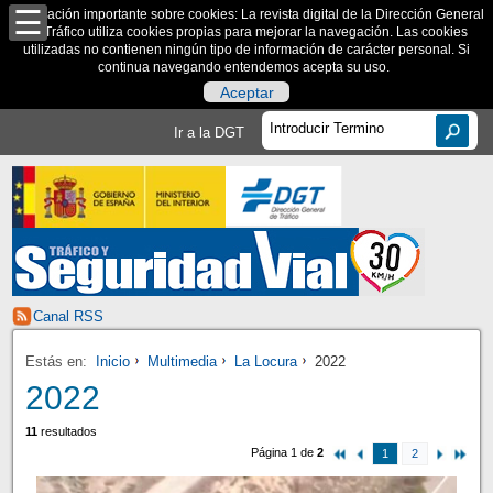
Información importante sobre cookies: La revista digital de la Dirección General
de Tráfico utiliza cookies propias para mejorar la navegación. Las cookies
utilizadas no contienen ningún tipo de información de carácter personal. Si
continua navegando entendemos acepta su uso.
Aceptar
Ir a la DGT
Canal RSS
Estás en:
Inicio
Multimedia
La Locura
2022
2022
11
resultados
Página 1 de
2
1
2