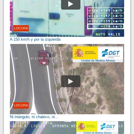
LOCURA
A 150 km/h y por la izquierda
LOCURA
Ni triángulo, ni chaleco, ni...