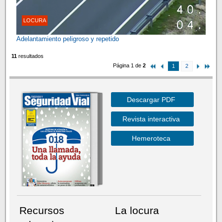
LOCURA
Adelantamiento peligroso y repetido
11
resultados
Página 1 de
2
1
2
Descargar PDF
Revista interactiva
Hemeroteca
Recursos
La locura