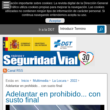
Información importante sobre cookies: La revista digital de la Dirección General
de Tráfico utiliza cookies propias para mejorar la navegación. Las cookies
utilizadas no contienen ningún tipo de información de carácter personal. Si
continua navegando entendemos acepta su uso.
Aceptar
Ir a la DGT
Canal RSS
Estás en:
Inicio
Multimedia
La Locura
2022
Adelantar en prohibido... con susto final
Adelantar en prohibido... con
susto final