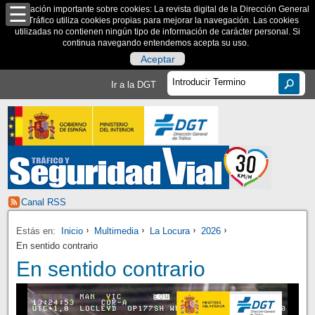
Información importante sobre cookies: La revista digital de la Dirección General
de Tráfico utiliza cookies propias para mejorar la navegación. Las cookies
utilizadas no contienen ningún tipo de información de carácter personal. Si
continua navegando entendemos acepta su uso.
Aceptar
Ir a la DGT
Canal RSS
Estás en:
Inicio
Multimedia
La Locura
2026
En sentido contrario
En sentido contrario