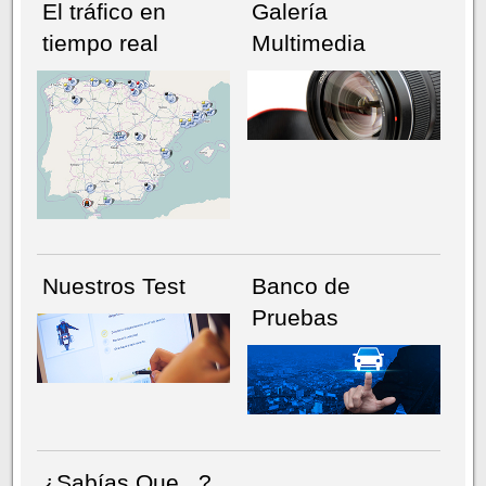
El tráfico en
Galería
tiempo real
Multimedia
NÚMERO ACTUAL
HEMEROTECA
Nuestros Test
Banco de
Pruebas
¿Sabías Que...?